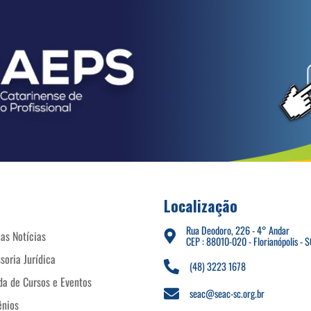
Localização
Rua Deodoro, 226 - 4° Andar
as Notícias
CEP : 88010-020 - Florianópolis - S
soria Jurídica
(48) 3223 1678
a de Cursos e Eventos
seac@seac-sc.org.br
ênios