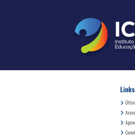
Links
Últim
Asses
Agend
Conv