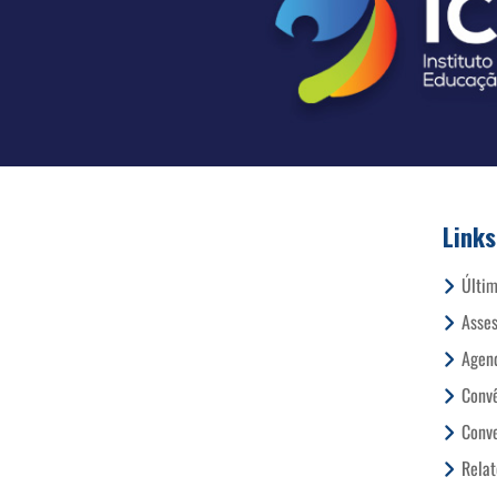
Links
Últim
Asses
Agend
Conv
Conve
Relat