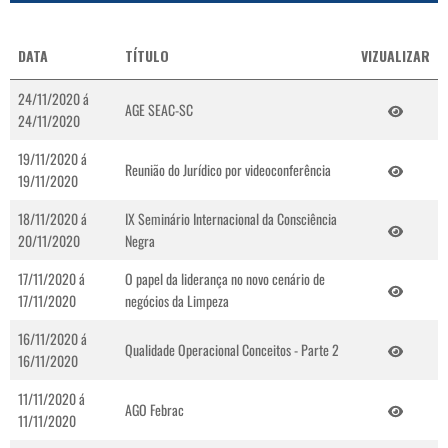
DATA
TÍTULO
VIZUALIZAR
24/11/2020 á
AGE SEAC-SC
24/11/2020
19/11/2020 á
Reunião do Jurídico por videoconferência
19/11/2020
18/11/2020 á
IX Seminário Internacional da Consciência
20/11/2020
Negra
17/11/2020 á
O papel da liderança no novo cenário de
17/11/2020
negócios da Limpeza
16/11/2020 á
Qualidade Operacional Conceitos - Parte 2
16/11/2020
11/11/2020 á
AGO Febrac
11/11/2020