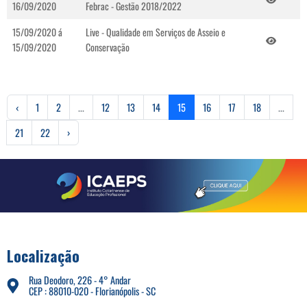
16/09/2020
Febrac - Gestão 2018/2022
15/09/2020 á
Live - Qualidade em Serviços de Asseio e
15/09/2020
Conservação
‹
1
2
...
12
13
14
15
16
17
18
...
21
22
›
Localização
Rua Deodoro, 226 - 4° Andar
CEP : 88010-020 - Florianópolis - SC