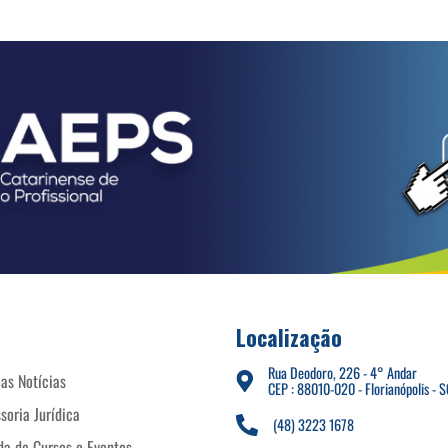
Localização
Rua Deodoro, 226 - 4° Andar
as Notícias
CEP : 88010-020 - Florianópolis - S
soria Jurídica
(48) 3223 1678
a de Cursos e Eventos