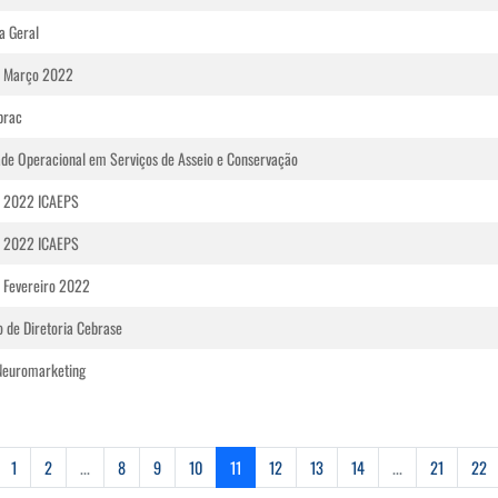
a Geral
 Março 2022
brac
ade Operacional em Serviços de Asseio e Conservação
 2022 ICAEPS
 2022 ICAEPS
 Fevereiro 2022
 de Diretoria Cebrase
Neuromarketing
1
2
...
8
9
10
11
12
13
14
...
21
22