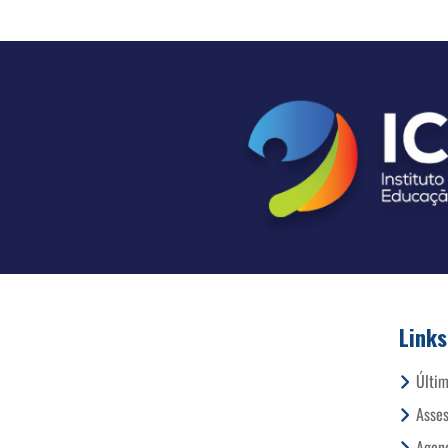
Links
Últim
Asses
Agend