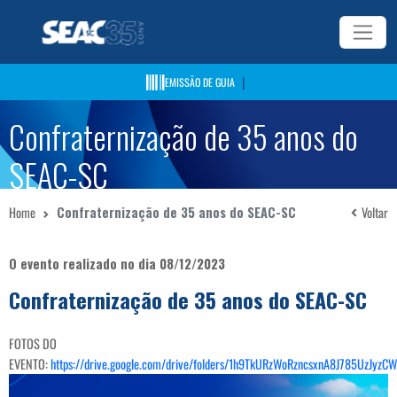
|
EMISSÃO DE GUIA
Confraternização de 35 anos do
SEAC-SC
Home
Confraternização de 35 anos do SEAC-SC
Voltar
O evento realizado no dia 08/12/2023
Confraternização de 35 anos do SEAC-SC
FOTOS DO
EVENTO:
https://drive.google.com/drive/folders/1h9TkURzWoRzncsxnA8J785UzJyzC