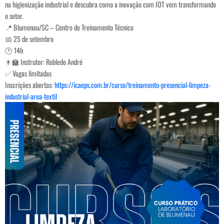
na higienização industrial e descubra como a inovação com IOT vem transformando
o setor.
📍 Blumenau/SC – Centro de Treinamento Técnico
📅 25 de setembro
🕑 14h
👨‍🏫 Instrutor: Robledo André
✅ Vagas limitadas
Inscrições abertas:
https://icaeps.com.br/curso/treinamento-presencial-limpeza-
industrial-area-textil